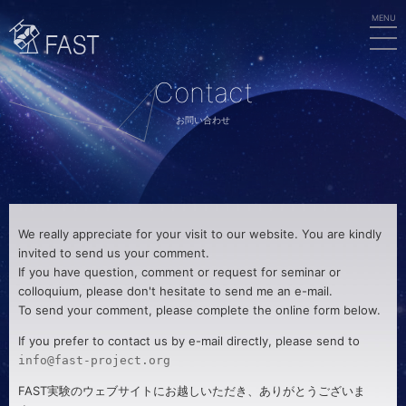
MEN
FAST
U
Contact
お問い合わせ
We really appreciate for your visit to our website. You are kindly
invited to send us your comment.
If you have question, comment or request for seminar or
colloquium, please don't hesitate to send me an e-mail.
To send your comment, please complete the online form below.
If you prefer to contact us by e-mail directly, please send to
info@fast-project.org
FAST実験のウェブサイトにお越しいただき、ありがとうございま