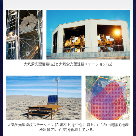
大気蛍光望遠鏡(左)と大気蛍光望遠鏡ステーション(右)
大気蛍光望遠鏡ステーション(右図左上)を中心に扇上にに1.2km間隔で地表
検出器アレイ(左)を配置している。