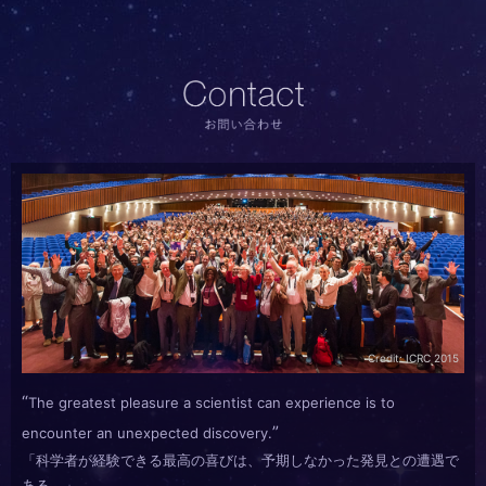
Telescope Array Experiment
テレスコープアレイ実験
Contact
お問い合
わせ
Pierre Auger Observatory
ピエールオージェ観測所
Credit: ICRC 2015
The greatest pleasure a scientist can experience is to
encounter an unexpected discovery.
「科学者が経験できる最高の喜びは、予期しなかった発見との遭遇で
ある。」