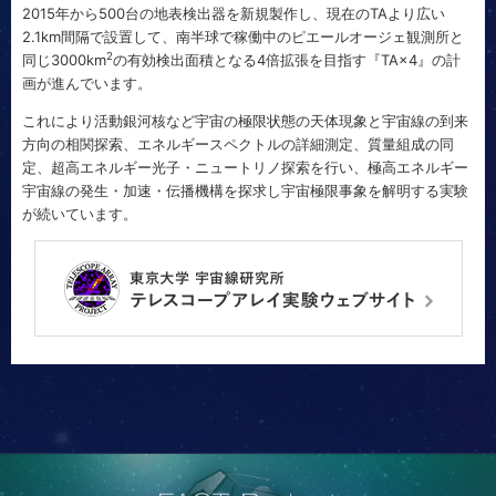
2015年から500台の地表検出器を新規製作し、現在のTAより広い
2.1km間隔で設置して、南半球で稼働中のピエールオージェ観測所と
2
同じ3000km
の有効検出面積となる4倍拡張を目指す『TA×4』の計
画が進んでいます。
これにより活動銀河核など宇宙の極限状態の天体現象と宇宙線の到来
方向の相関探索、エネルギースペクトルの詳細測定、質量組成の同
定、超高エネルギー光子・ニュートリノ探索を行い、極高エネルギー
宇宙線の発生・加速・伝播機構を探求し宇宙極限事象を解明する実験
が続いています。