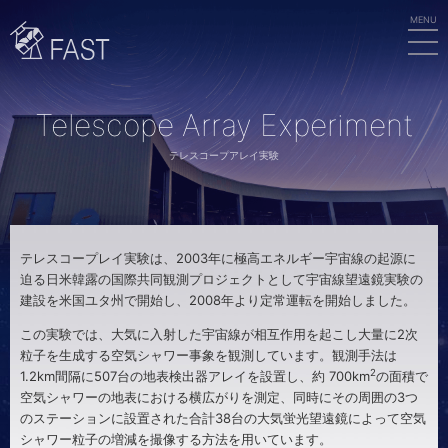
MEN
FAST
U
Telescope Array Experiment
テレスコープアレイ実験
テレスコープレイ実験は、2003年に極高エネルギー宇宙線の起源に
迫る日米韓露の国際共同観測プロジェクトとして宇宙線望遠鏡実験の
建設を米国ユタ州で開始し、2008年より定常運転を開始しました。
この実験では、大気に入射した宇宙線が相互作用を起こし大量に2次
粒子を生成する空気シャワー事象を観測しています。観測手法は
2
1.2km間隔に507台の地表検出器アレイを設置し、約 700km
の面積で
空気シャワーの地表における横広がりを測定、同時にその周囲の3つ
のステーションに設置された合計38台の大気蛍光望遠鏡によって空気
シャワー粒子の増減を撮像する方法を用いています。