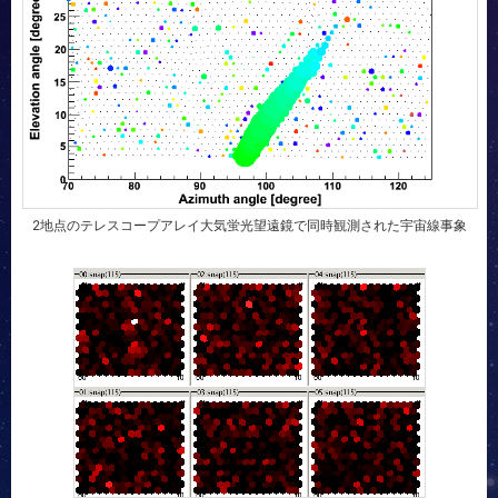
2地点のテレスコープアレイ大気蛍光望遠鏡で同時観測された宇宙線事象