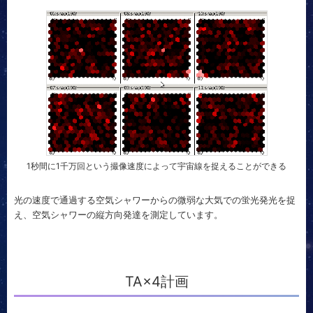
1秒間に1千万回という撮像速度によって宇宙線を捉えることができる
光の速度で通過する空気シャワーからの微弱な大気での蛍光発光を捉
え、空気シャワーの縦方向発達を測定しています。
TA×4計画